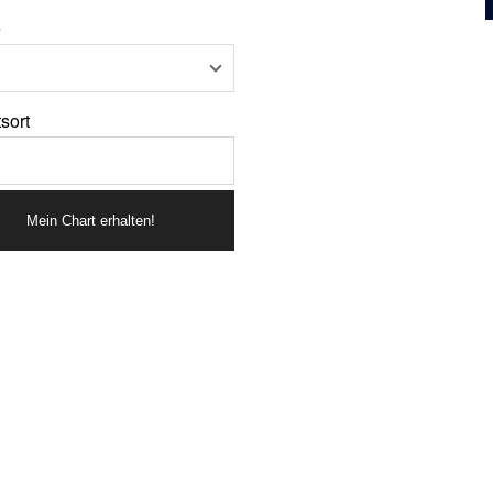
e
sort