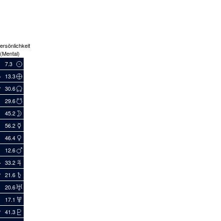
ersönlichkeit
(Mental)
7.3
13.3
30.6
29.6
45.2
56.2
46.4
12.6
33.2
21.6
20.6
17.1
41.3