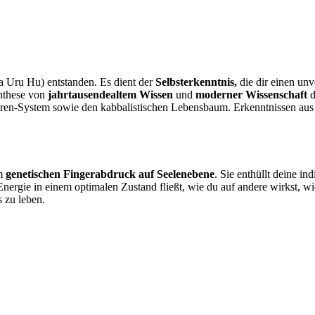
 Uru Hu) entstanden. Es dient der
Selbsterkenntnis,
die dir einen unv
nthese
von
jahrtausendealtem
Wissen
und
moderner Wissenschaft
d
kren-System sowie den kabbalistischen Lebensbaum. Erkenntnissen au
em
genetischen Fingerabdruck auf Seelenebene
. Sie enthüllt deine
ind
Energie
in einem optimalen Zustand fließt, wie du auf andere wirkst, wi
 zu leben.